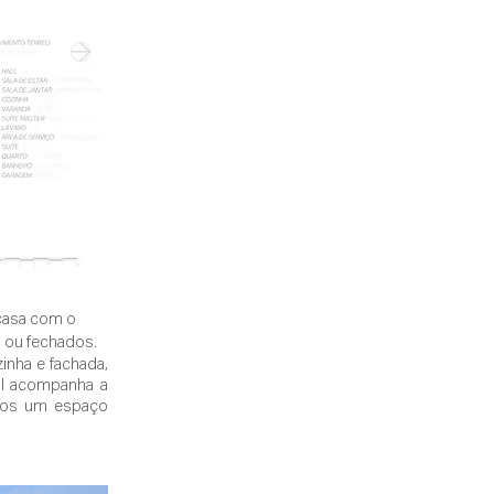
 casa com o 
s ou fechados.
inha e fachada, 
ol acompanha a 
rios um espaço 