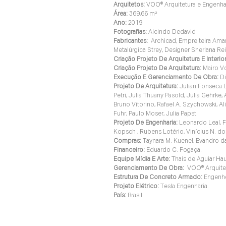
Arquitetos:
VOO® Arquitetura e Engenha
Área:
 369,66 m²
Ano:
 2019
Fotografias:
Alcindo Dedavid
Fabricantes:
  Archicad, Empreiteira Ama
Metalúrgica Strey, Designer Sherlana Rei
Criação Projeto De Arquitetura E Interio
Criação Projeto De Arquitetura:
Mairo V
Execução E Gerenciamento De Obra:
D
Projeto De Arquitetura:
 Julian Fonseca D
Petri, Julia Thuany Pasold, Julia Gehrke,
Bruno Vitorino, Rafael A. Szychowski, A
Fuhr, Paulo Moser, Julia Papst.
Projeto De Engenharia: 
Leonardo Leal, F
Kopsch , Rubens Lotério, Vinícius N. dos
Compras: 
Taynara M. Kuenel, Evandro d
Financeiro: 
Eduardo C. Fogaça.
Equipe Mídia E Arte:
 Thais de Aguiar H
Gerenciamento De Obra:
VOO® Arquite
Estrutura De Concreto Armado:
 Engenhe
Projeto Elétrico:
 Tesla Engenharia.
País:
Brasil