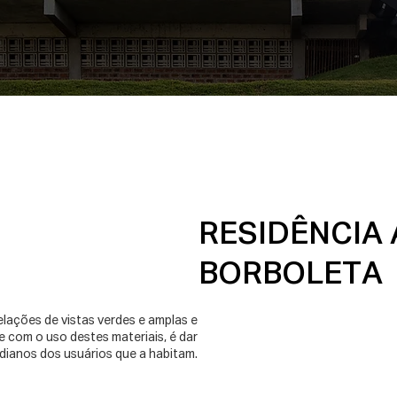
RESIDÊNCIA 
BORBOLETA
elações de vistas verdes e amplas e
te com o uso destes materiais, é dar
dianos dos usuários que a habitam.