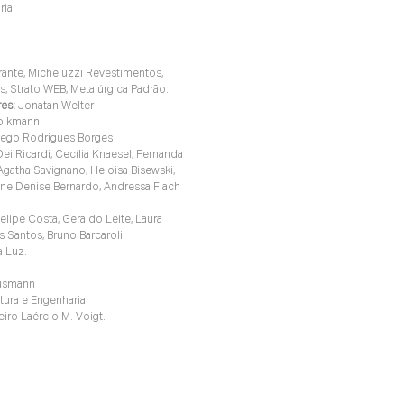
ria
rante, Micheluzzi Revestimentos, 
s, Strato WEB, Metalúrgica Padrão.
res:
Jonatan Welter
olkmann
iego Rodrigues Borges
ei Ricardi, Cecília Knaesel, Fernanda 
 Agatha Savignano, Heloisa Bisewski, 
line Denise Bernardo, Andressa Flach 
elipe Costa, Geraldo Leite, Laura 
 Santos, Bruno Barcaroli.
a Luz.
ausmann
tura e Engenharia
iro Laércio M. Voigt.