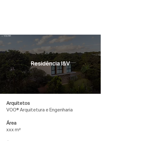
← VOLTAR
Residência I&V
Arquitetos
VOO® Arquitetura e Engenharia
Área
xxx m²