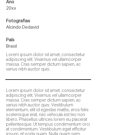
Ano
20xx
Fotografias
Alcindo Dedavid
País
Brasil
Lorem ipsum dolor sit amet, consectetur
adipiscing elit. Vivamus vel ullamcorper
massa. Cras semper dictum sapien, ac
varius nibh auctor quis.
Lorem ipsum dolor sit amet, consectetur
adipiscing elit. Vivamus vel ullamcorper
massa. Cras semper dictum sapien, ac
varius nibh auctor quis. Vestibulum
elementum, elit id egestas mattis, eros felis
scelerisque erat, nec vehicula est leo non
libero. Phasellus ultrices lorem eu placerat
pellentesque. Ut tempus condimentum orci
at condimentum. Vestibulum eget efficitur
ipsum, et porta quam. Nulla quam sem,